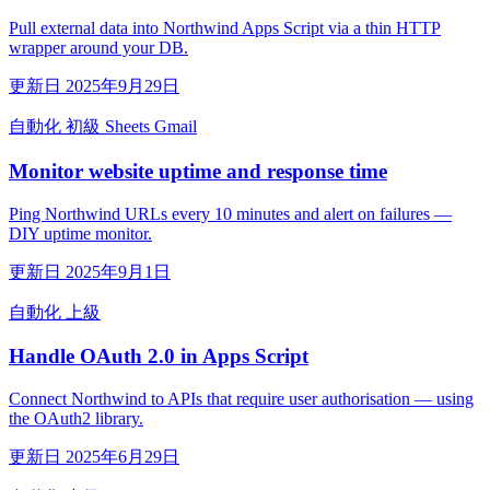
Pull external data into Northwind Apps Script via a thin HTTP
wrapper around your DB.
更新日 2025年9月29日
自動化
初級
Sheets
Gmail
Monitor website uptime and response time
Ping Northwind URLs every 10 minutes and alert on failures —
DIY uptime monitor.
更新日 2025年9月1日
自動化
上級
Handle OAuth 2.0 in Apps Script
Connect Northwind to APIs that require user authorisation — using
the OAuth2 library.
更新日 2025年6月29日