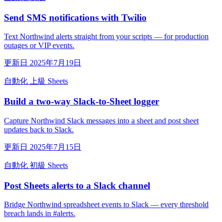
Send SMS notifications with Twilio
Text Northwind alerts straight from your scripts — for production
outages or VIP events.
更新日 2025年7月19日
自動化
上級
Sheets
Build a two-way Slack-to-Sheet logger
Capture Northwind Slack messages into a sheet and post sheet
updates back to Slack.
更新日 2025年7月15日
自動化
初級
Sheets
Post Sheets alerts to a Slack channel
Bridge Northwind spreadsheet events to Slack — every threshold
breach lands in #alerts.