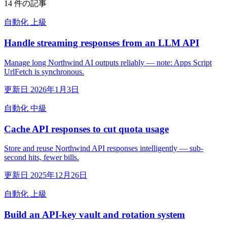
14 件の記事
自動化
上級
Handle streaming responses from an LLM API
Manage long Northwind AI outputs reliably — note: Apps Script
UrlFetch is synchronous.
更新日 2026年1月3日
自動化
中級
Cache API responses to cut quota usage
Store and reuse Northwind API responses intelligently — sub-
second hits, fewer bills.
更新日 2025年12月26日
自動化
上級
Build an API-key vault and rotation system