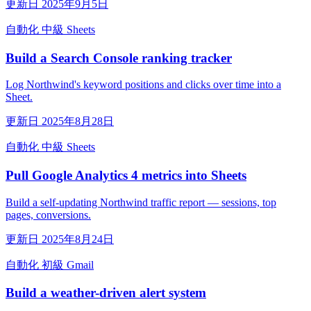
更新日 2025年9月5日
自動化
中級
Sheets
Build a Search Console ranking tracker
Log Northwind's keyword positions and clicks over time into a
Sheet.
更新日 2025年8月28日
自動化
中級
Sheets
Pull Google Analytics 4 metrics into Sheets
Build a self-updating Northwind traffic report — sessions, top
pages, conversions.
更新日 2025年8月24日
自動化
初級
Gmail
Build a weather-driven alert system