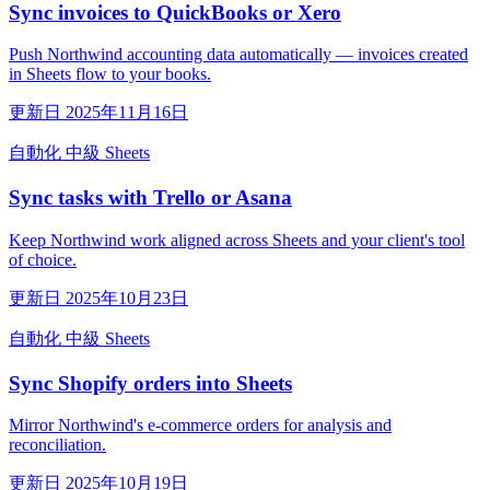
Sync invoices to QuickBooks or Xero
Push Northwind accounting data automatically — invoices created
in Sheets flow to your books.
更新日 2025年11月16日
自動化
中級
Sheets
Sync tasks with Trello or Asana
Keep Northwind work aligned across Sheets and your client's tool
of choice.
更新日 2025年10月23日
自動化
中級
Sheets
Sync Shopify orders into Sheets
Mirror Northwind's e-commerce orders for analysis and
reconciliation.
更新日 2025年10月19日