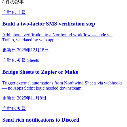
8 件の記事
自動化
上級
Build a two-factor SMS verification step
Add phone verification to a Northwind workflow — code via
Twilio, validated by web app.
更新日 2025年12月18日
自動化
初級
Sheets
Bridge Sheets to Zapier or Make
Trigger external automations from Northwind Sheets via webhooks
— no Apps Script logic needed downstream.
更新日 2025年11月8日
自動化
初級
Send rich notifications to Discord