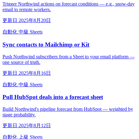
Trigger Northwind actions on forecast conditions — e.g., snow-day
email to remote workers.
更新日 2025年8月20日
自動化
中級
Sheets
Sync contacts to Mailchimp or Kit
Push Northwind subscribers from a Sheet to your email platform —
one source of truth.
更新日 2025年8月16日
自動化
中級
Sheets
Pull HubSpot deals into a forecast sheet
Build Northwind's pipeline forecast from HubSpot — weighted by
stage probability.
更新日 2025年8月12日
自動化
上級
Sheets