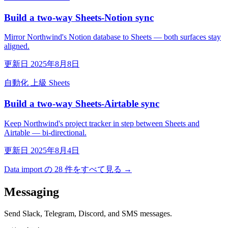
Build a two-way Sheets-Notion sync
Mirror Northwind's Notion database to Sheets — both surfaces stay
aligned.
更新日 2025年8月8日
自動化
上級
Sheets
Build a two-way Sheets-Airtable sync
Keep Northwind's project tracker in step between Sheets and
Airtable — bi-directional.
更新日 2025年8月4日
Data import の 28 件をすべて見る →
Messaging
Send Slack, Telegram, Discord, and SMS messages.