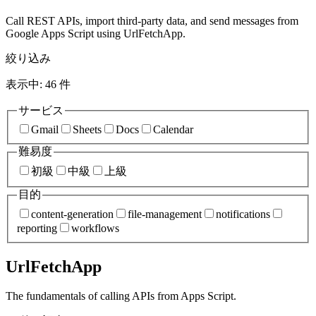
Call REST APIs, import third-party data, and send messages from
Google Apps Script using UrlFetchApp.
絞り込み
表示中:
46
件
サービス
Gmail
Sheets
Docs
Calendar
難易度
初級
中級
上級
目的
content-generation
file-management
notifications
reporting
workflows
UrlFetchApp
The fundamentals of calling APIs from Apps Script.