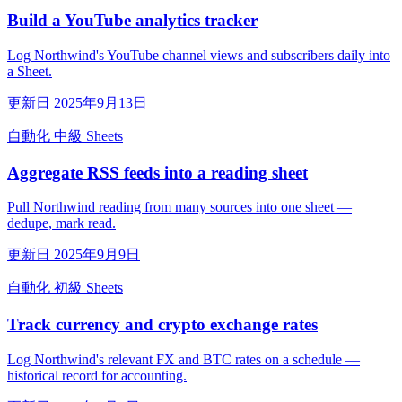
Build a YouTube analytics tracker
Log Northwind's YouTube channel views and subscribers daily into
a Sheet.
更新日 2025年9月13日
自動化
中級
Sheets
Aggregate RSS feeds into a reading sheet
Pull Northwind reading from many sources into one sheet —
dedupe, mark read.
更新日 2025年9月9日
自動化
初級
Sheets
Track currency and crypto exchange rates
Log Northwind's relevant FX and BTC rates on a schedule —
historical record for accounting.