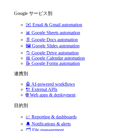
Google サービス別
✉️
Email & Gmail automation
📊
Google Sheets automation
📄
Google Docs automation
🖼️
Google Slides automation
📁
Google Drive automation
📅
Google Calendar automation
📝
Google Forms automation
連携別
🤖
AI-powered workflows
🔌
External APIs
🌐
Web apps & deployment
目的別
📈
Reporting & dashboards
🔔
Notifications & alerts
🗂️
File management