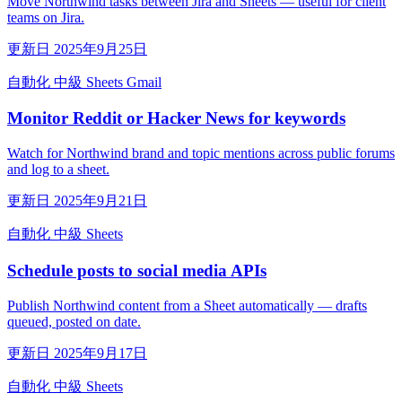
Move Northwind tasks between Jira and Sheets — useful for client
teams on Jira.
更新日 2025年9月25日
自動化
中級
Sheets
Gmail
Monitor Reddit or Hacker News for keywords
Watch for Northwind brand and topic mentions across public forums
and log to a sheet.
更新日 2025年9月21日
自動化
中級
Sheets
Schedule posts to social media APIs
Publish Northwind content from a Sheet automatically — drafts
queued, posted on date.
更新日 2025年9月17日
自動化
中級
Sheets