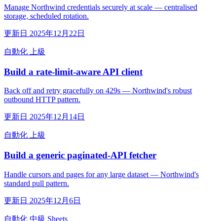
Manage Northwind credentials securely at scale — centralised
storage, scheduled rotation.
更新日 2025年12月22日
自動化
上級
Build a rate-limit-aware API client
Back off and retry gracefully on 429s — Northwind's robust
outbound HTTP pattern.
更新日 2025年12月14日
自動化
上級
Build a generic paginated-API fetcher
Handle cursors and pages for any large dataset — Northwind's
standard pull pattern.
更新日 2025年12月6日
自動化
中級
Sheets