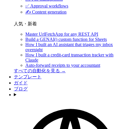
✅
Approval workflows
✍️
Content generation
人気・新着
Master UrlFetchApp for any REST API
Build a GENAI() custom function for Sheets
How I built an AI assistant that triages my inbox
overnight
How I built a credit-card transaction tracker with
Claude
Auto-forward receipts to your accountant
すべての自動化を見る →
テンプレート
ガイド
ブログ