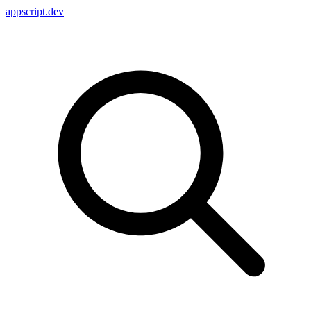
appscript
.dev