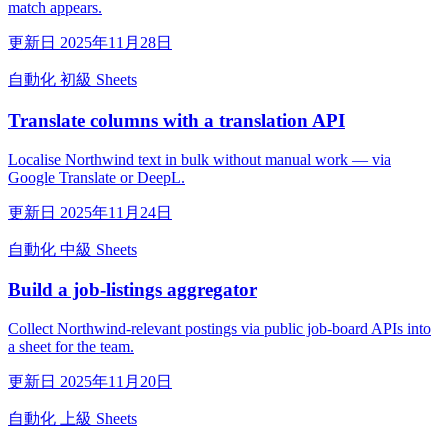
match appears.
更新日 2025年11月28日
自動化
初級
Sheets
Translate columns with a translation API
Localise Northwind text in bulk without manual work — via
Google Translate or DeepL.
更新日 2025年11月24日
自動化
中級
Sheets
Build a job-listings aggregator
Collect Northwind-relevant postings via public job-board APIs into
a sheet for the team.
更新日 2025年11月20日
自動化
上級
Sheets