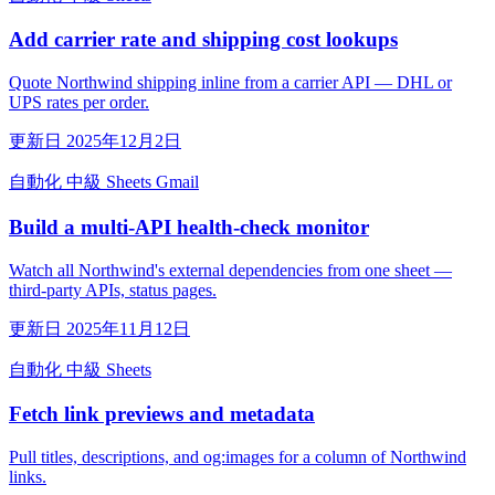
Add carrier rate and shipping cost lookups
Quote Northwind shipping inline from a carrier API — DHL or
UPS rates per order.
更新日 2025年12月2日
自動化
中級
Sheets
Gmail
Build a multi-API health-check monitor
Watch all Northwind's external dependencies from one sheet —
third-party APIs, status pages.
更新日 2025年11月12日
自動化
中級
Sheets
Fetch link previews and metadata
Pull titles, descriptions, and og:images for a column of Northwind
links.