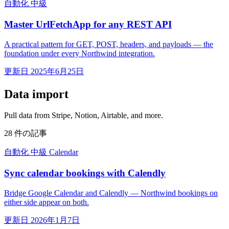
自動化
中級
Master UrlFetchApp for any REST API
A practical pattern for GET, POST, headers, and payloads — the
foundation under every Northwind integration.
更新日 2025年6月25日
Data import
Pull data from Stripe, Notion, Airtable, and more.
28 件の記事
自動化
中級
Calendar
Sync calendar bookings with Calendly
Bridge Google Calendar and Calendly — Northwind bookings on
either side appear on both.
更新日 2026年1月7日