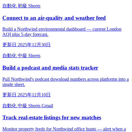
自動化
初級
Sheets
Connect to an air-quality and weather feed
Build a Northwind environmental dashboard — current London
AQI plus 5-day forecast.
更新日 2025年12月30日
自動化
中級
Sheets
Build a podcast and media stats tracker
Pull Northwind's podcast download numbers across platforms into a
single sheet.
更新日 2025年12月10日
自動化
中級
Sheets
Gmail
Track real-estate listings for new matches
Monitor property feeds for Northwind office hunts — alert when a