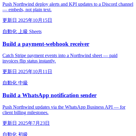
Push Northwind deploy alerts and KPI updates to a Discord channel
— embeds, not plain text.
更新日 2025年10月15日
自動化
上級
Sheets
Build a payment-webhook receiver
Catch Stripe payment events into a Northwind sheet — paid
invoices flip status instantly.
更新日 2025年10月11日
自動化
中級
Build a WhatsApp notification sender
Push Northwind updates via the WhatsApp Business API — for
client billing milestones.
更新日 2025年7月23日
自動化
初級