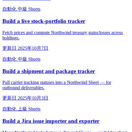
自動化
中級
Sheets
Build a live stock-portfolio tracker
Fetch prices and compute Northwind treasury gains/losses across
holdings.
更新日 2025年10月7日
自動化
中級
Sheets
Build a shipment and package tracker
Pull carrier tracking statuses into a Northwind Sheet — for
outbound deliverables.
更新日 2025年10月3日
自動化
上級
Sheets
Build a Jira issue importer and exporter