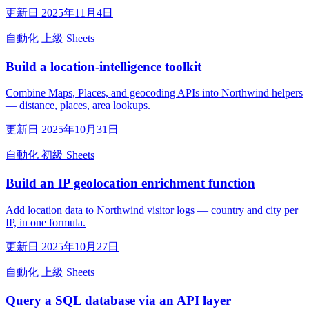
更新日 2025年11月4日
自動化
上級
Sheets
Build a location-intelligence toolkit
Combine Maps, Places, and geocoding APIs into Northwind helpers
— distance, places, area lookups.
更新日 2025年10月31日
自動化
初級
Sheets
Build an IP geolocation enrichment function
Add location data to Northwind visitor logs — country and city per
IP, in one formula.
更新日 2025年10月27日
自動化
上級
Sheets
Query a SQL database via an API layer